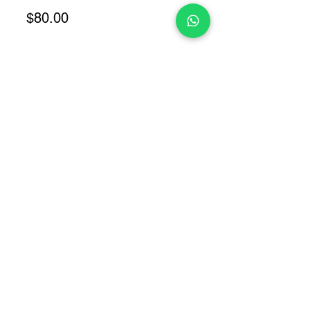
Precio
$80.00
Cantidad
*
Agregar al carrito
COPYRIGHT © 2025 TELEFONITIS - TODOS LOS DERECHOS
RESERVADOS.