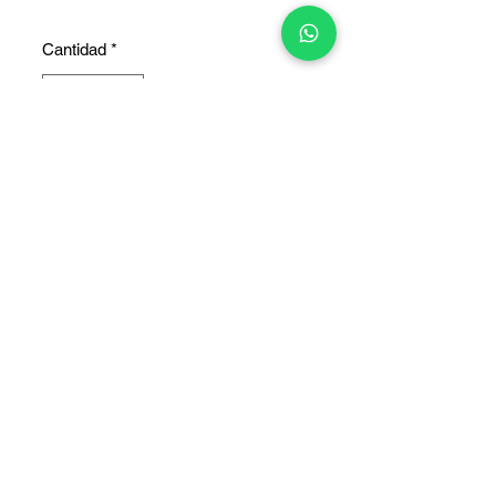
Cantidad
*
Agregar al carrito
COPYRIGHT © 2025 TELEFONITIS - TODOS LOS DERECHOS
RESERVADOS.