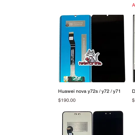
A
Vista rápida
Huawei nova y72s / y72 / y71
D
Precio
P
$190.00
$