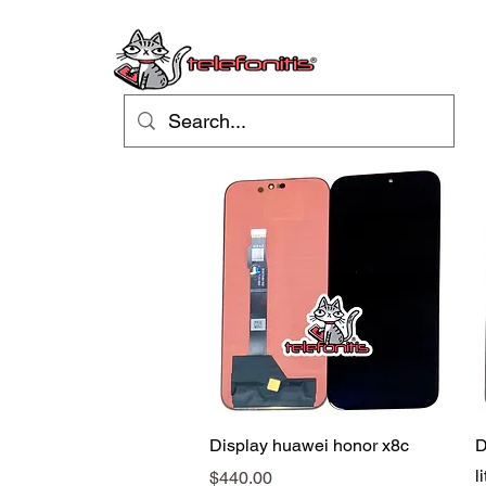
Vista rápida
Display huawei honor x8c
D
li
Precio
$440.00