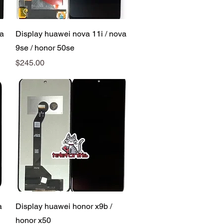
Vista rápida
va
Display huawei nova 11i / nova
9se / honor 50se
Precio
$245.00
Vista rápida
a
Display huawei honor x9b /
honor x50