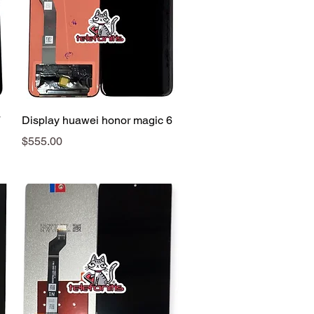
Vista rápida
7
Display huawei honor magic 6
Precio
$555.00