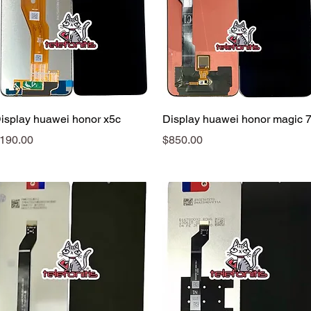
Vista rápida
Vista rápida
isplay huawei honor x5c
Display huawei honor magic 
recio
Precio
190.00
$850.00