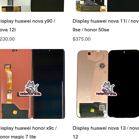
Vista rápida
Vista rápida
isplay huawei nova y90 /
Display huawei nova 11i / no
ova 12i
9se / honor 50se
recio
Precio
230.00
$375.00
Vista rápida
Vista rápida
isplay huawei honor x9c /
Display huawei nova 13 / nov
onor magic 7 lite
12