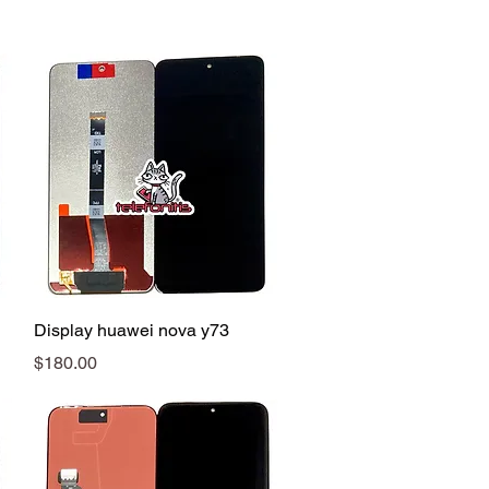
Vista rápida
Display huawei nova y73
Precio
$180.00