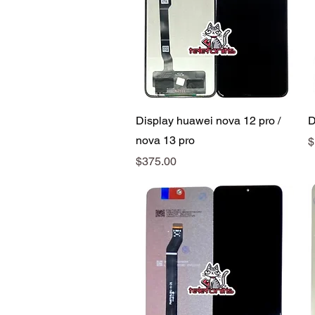
Vista rápida
Display huawei nova 12 pro /
D
nova 13 pro
P
$
Precio
$375.00