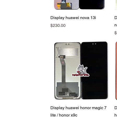
Vista rápida
Display huawei nova 13i
D
n
Precio
$230.00
P
$
Vista rápida
Display huawei honor magic 7
D
lite / honor x9c
h