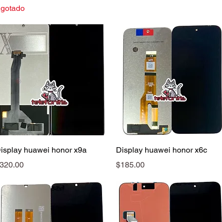
gotado
Vista rápida
Vista rápida
isplay huawei honor x9a
Display huawei honor x6c
recio
Precio
320.00
$185.00