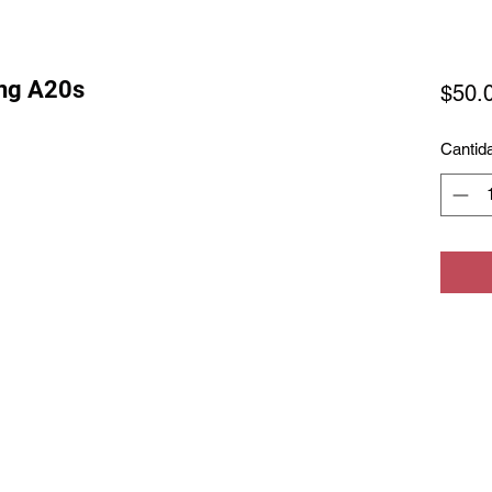
ng A20s
$50.
Cantid