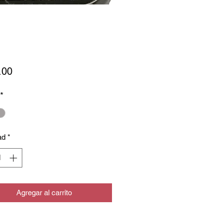
Precio
.00
*
ad
*
Agregar al carrito