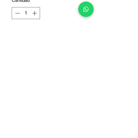
Cantidad
*
Agregar al carrito
Pieza original de equipo,puede
presentar detalles de uso.
COPYRIGHT © 2025 TELEFONITIS - TODOS LOS DERECHOS
RESERVADOS.