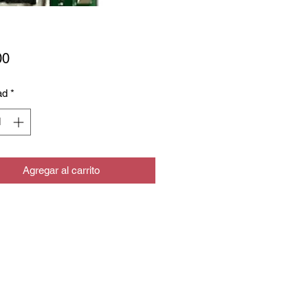
Precio
00
ad
*
Agregar al carrito