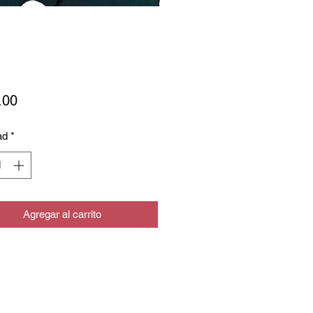
Precio
.00
ad
*
Agregar al carrito