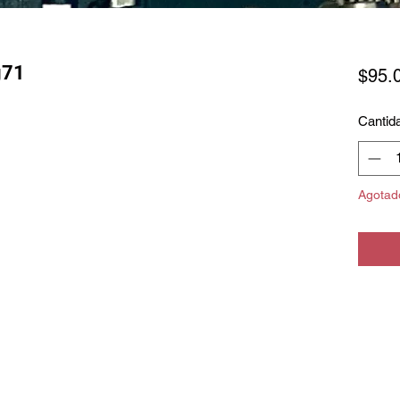
g71
$95.
Cantid
Agotad