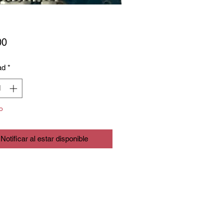
Precio
00
ad
*
o
Notificar al estar disponible