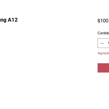
ung A12
$100
Cantid
Agotad