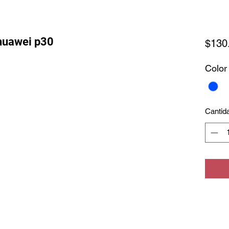
 huawei p30
$130
Color
Cantid