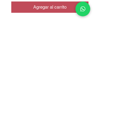
Agregar al carrito
Dual Sim
COPYRIGHT © 2025 TELEFONITIS - TODOS LOS DERECHOS
RESERVADOS.