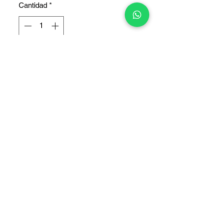
Cantidad
*
Agregar al carrito
Dual Sim
COPYRIGHT © 2025 TELEFONITIS - TODOS LOS DERECHOS
RESERVADOS.