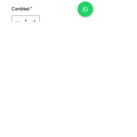
Cantidad
*
Agregar al carrito
Dual Sim
COPYRIGHT © 2025 TELEFONITIS - TODOS LOS DERECHOS
RESERVADOS.