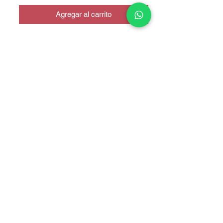
Agregar al carrito
Dual Sim
COPYRIGHT © 2025 TELEFONITIS - TODOS LOS DERECHOS
RESERVADOS.