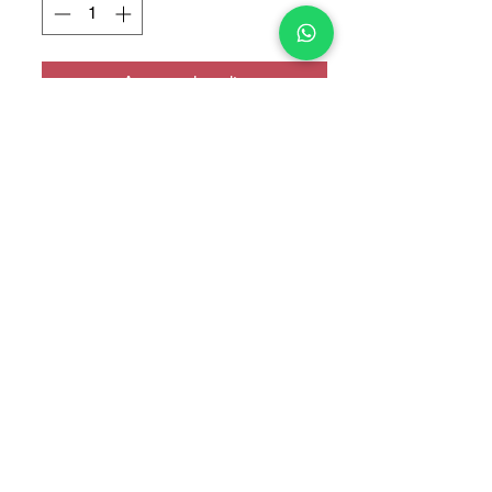
Agregar al carrito
No Dual Sim
COPYRIGHT © 2025 TELEFONITIS - TODOS LOS DERECHOS
RESERVADOS.