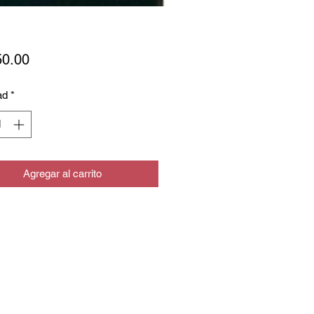
Precio
50.00
ad
*
Agregar al carrito