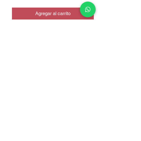
Agregar al carrito
CALIDAD ORIGINAL
COPYRIGHT © 2025 TELEFONITIS - TODOS LOS DERECHOS
RESERVADOS.