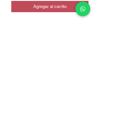
Agregar al carrito
CALIDAD AAA
COPYRIGHT © 2025 TELEFONITIS - TODOS LOS DERECHOS
RESERVADOS.