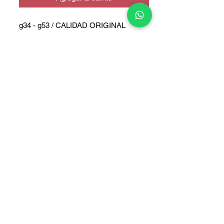
g34 - g53 / CALIDAD ORIGINAL
COPYRIGHT © 2025 TELEFONITIS - TODOS LOS DERECHOS
RESERVADOS.