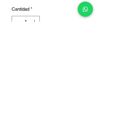
Cantidad
*
Agotado
Notificar al estar disponible
CALIDAD ORIGINAL
COPYRIGHT © 2025 TELEFONITIS - TODOS LOS DERECHOS
RESERVADOS.