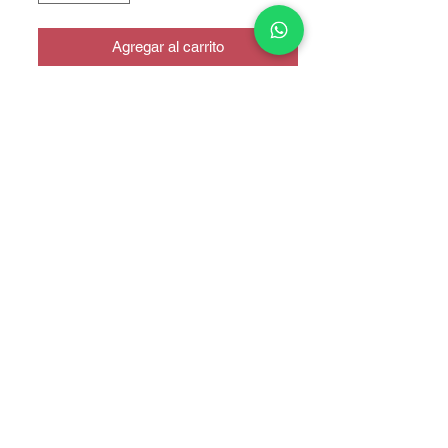
Agregar al carrito
ORIGINAL
COPYRIGHT © 2025 TELEFONITIS - TODOS LOS DERECHOS
RESERVADOS.