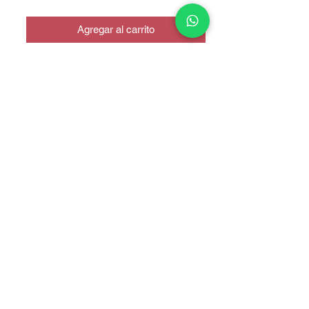
Agregar al carrito
reno 5 lite - reno 7 4g - n20 5g
COPYRIGHT © 2025 TELEFONITIS - TODOS LOS DERECHOS
RESERVADOS.