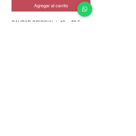
Agregar al carrito
CALIDAD ORIGINAL / a12 - a32 5g
COPYRIGHT © 2025 TELEFONITIS - TODOS LOS DERECHOS
RESERVADOS.