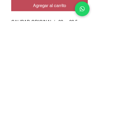
Agregar al carrito
CALIDAD ORIGINAL / a02 - a32 5g
COPYRIGHT © 2025 TELEFONITIS - TODOS LOS DERECHOS
RESERVADOS.