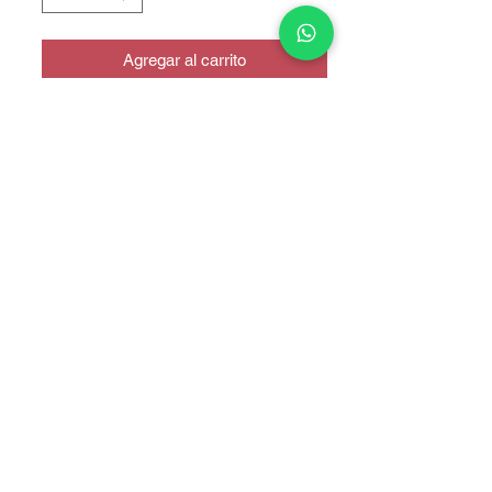
Agregar al carrito
CALIDAD ORIGINAL / m14
COPYRIGHT © 2025 TELEFONITIS - TODOS LOS DERECHOS
RESERVADOS.