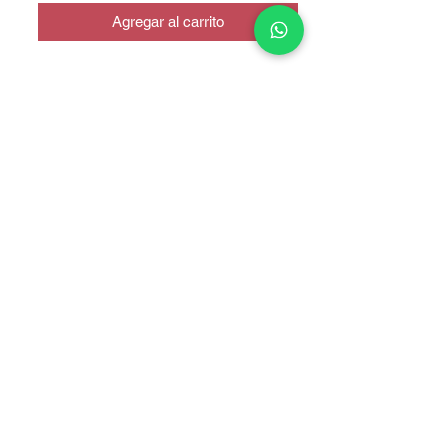
Agregar al carrito
CALIDAD INCELL
COPYRIGHT © 2025 TELEFONITIS - TODOS LOS DERECHOS
RESERVADOS.