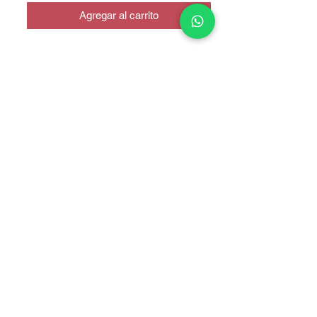
Agregar al carrito
ORIGINAL
COPYRIGHT © 2025 TELEFONITIS - TODOS LOS DERECHOS
RESERVADOS.