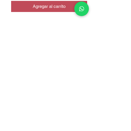
Agregar al carrito
CALIDAD INCELL
COPYRIGHT © 2025 TELEFONITIS - TODOS LOS DERECHOS
RESERVADOS.