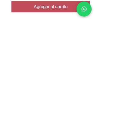
Agregar al carrito
CALIDAD ORIGINAL
COPYRIGHT © 2025 TELEFONITIS - TODOS LOS DERECHOS
RESERVADOS.