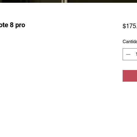
ote 8 pro
$175
Cantid