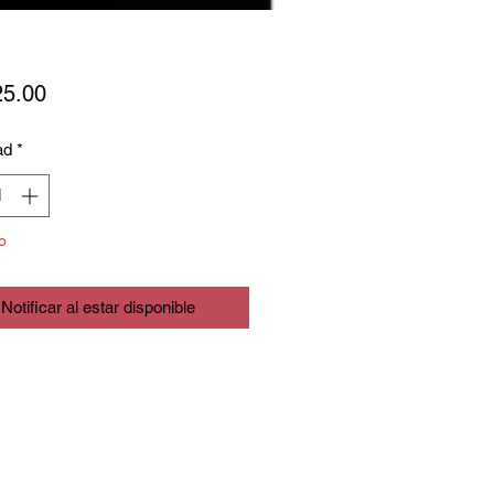
Precio
25.00
ad
*
o
Notificar al estar disponible