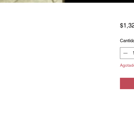
$1,3
Cantid
Agotad