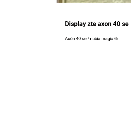
Display zte axon 40 se
Axón 40 se / nubia magic 6r