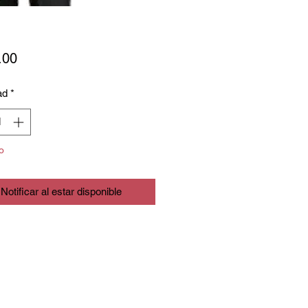
Precio
.00
ad
*
o
Notificar al estar disponible