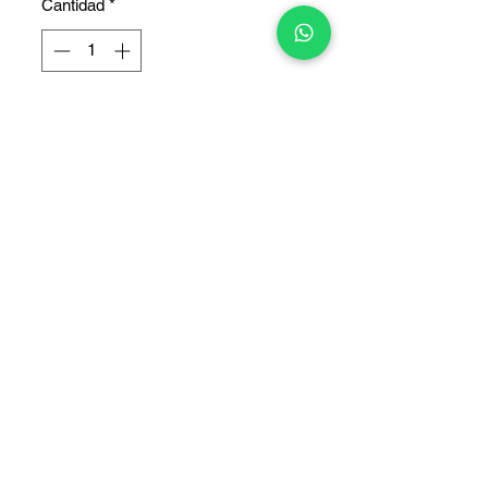
Cantidad
*
Agregar al carrito
COPYRIGHT © 2025 TELEFONITIS - TODOS LOS DERECHOS
RESERVADOS.