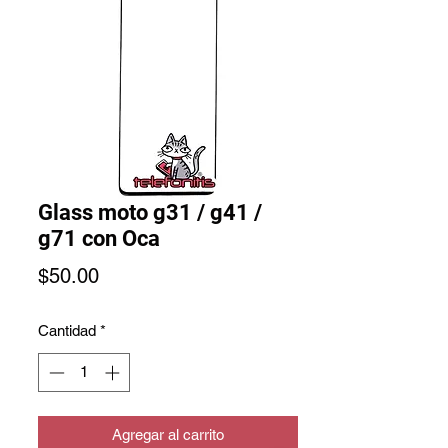
Glass moto g31 / g41 /
g71 con Oca
Precio
$50.00
Cantidad
*
Agregar al carrito