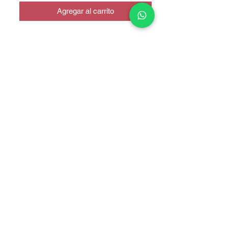
Agregar al carrito
Samsung a55
COPYRIGHT © 2025 TELEFONITIS - TODOS LOS DERECHOS
RESERVADOS.