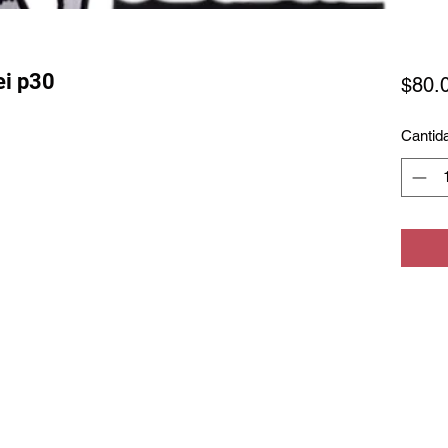
ei p30
$80.
Cantid