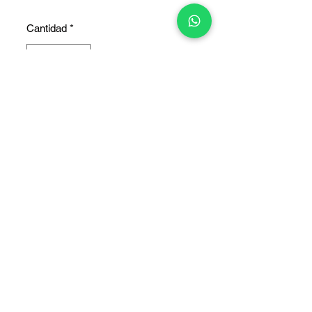
Cantidad
*
Agregar al carrito
COPYRIGHT © 2025 TELEFONITIS - TODOS LOS DERECHOS
RESERVADOS.