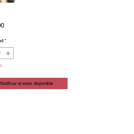
Precio
00
ad
*
o
Notificar al estar disponible