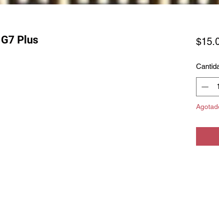
 G7 Plus
$15.
Cantid
Agotad