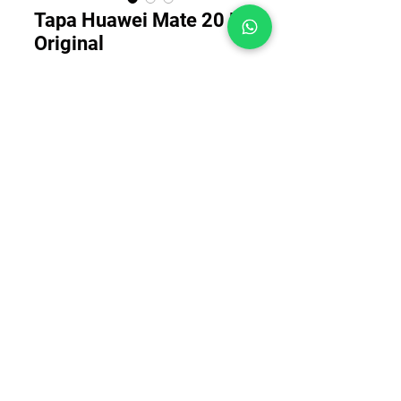
Tapa Huawei Mate 20 Lite
Original
Precio
$80.00
Color
*
Cantidad
*
COPYRIGHT © 2025 TELEFONITIS - TODOS LOS DERECHOS
RESERVADOS.
Agregar al carrito