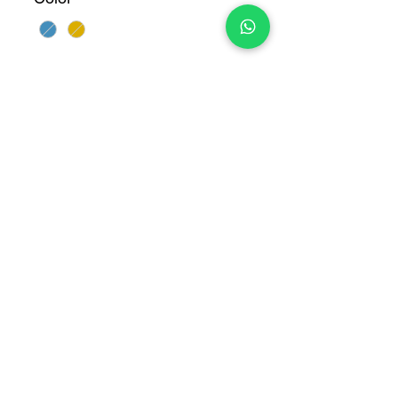
Cantidad
*
Agotado
Notificar al estar disponible
Big Hole
COPYRIGHT © 2025 TELEFONITIS - TODOS LOS DERECHOS
RESERVADOS.