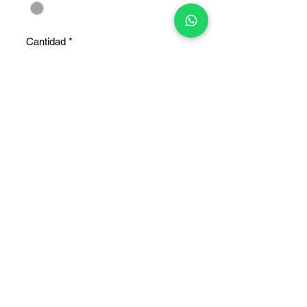
Cantidad
*
Agregar al carrito
COPYRIGHT © 2025 TELEFONITIS - TODOS LOS DERECHOS
RESERVADOS.