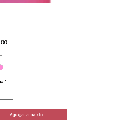
Precio
.00
*
ad
*
Agregar al carrito