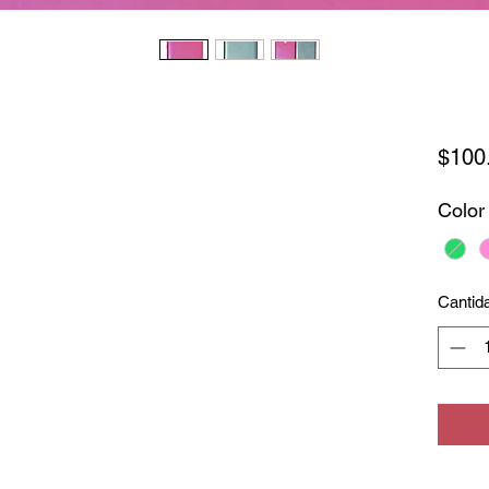
$100
Color
Cantid