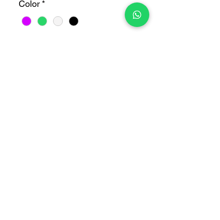
Color
*
Cantidad
*
Agregar al carrito
COPYRIGHT © 2025 TELEFONITIS - TODOS LOS DERECHOS
RESERVADOS.