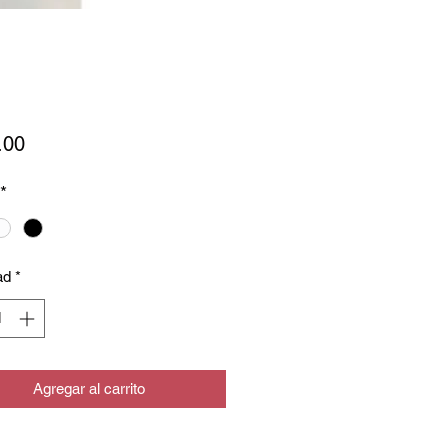
Precio
.00
*
ad
*
Agregar al carrito