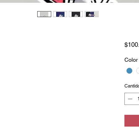
$100
Color
Cantid