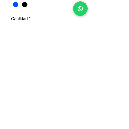
Cantidad
*
Agregar al carrito
COPYRIGHT © 2025 TELEFONITIS - TODOS LOS DERECHOS
RESERVADOS.