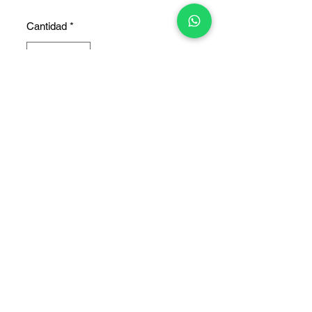
Cantidad
*
Agregar al carrito
COPYRIGHT © 2025 TELEFONITIS - TODOS LOS DERECHOS
RESERVADOS.