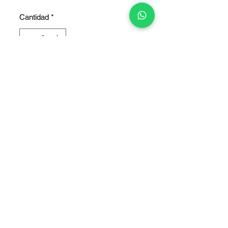
Cantidad
*
Agregar al carrito
COPYRIGHT © 2025 TELEFONITIS - TODOS LOS DERECHOS
RESERVADOS.